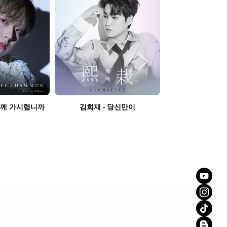
함께 가시렵니까
김희재 - 당신만이
못난이 삼형제 - 
니다